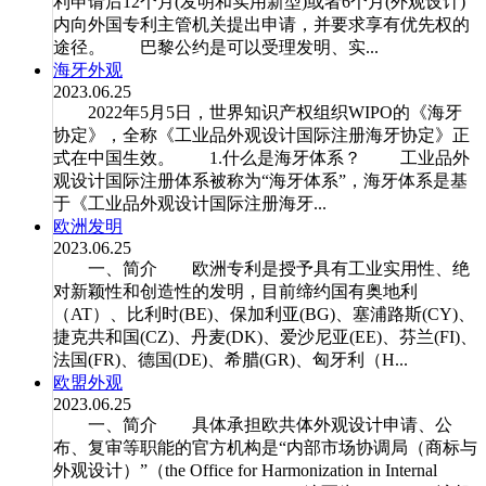
利申请后12个月(发明和实用新型)或者6个月(外观设计)
内向外国专利主管机关提出申请，并要求享有优先权的
途径。 巴黎公约是可以受理发明、实...
海牙外观
2023.06.25
2022年5月5日，世界知识产权组织WIPO的《海牙
协定》，全称《工业品外观设计国际注册海牙协定》正
式在中国生效。 1.什么是海牙体系？ 工业品外
观设计国际注册体系被称为“海牙体系”，海牙体系是基
于《工业品外观设计国际注册海牙...
欧洲发明
2023.06.25
一、简介 欧洲专利是授予具有工业实用性、绝
对新颖性和创造性的发明，目前缔约国有奥地利
（AT）、比利时(BE)、保加利亚(BG)、塞浦路斯(CY)、
捷克共和国(CZ)、丹麦(DK)、爱沙尼亚(EE)、芬兰(FI)、
法国(FR)、德国(DE)、希腊(GR)、匈牙利（H...
欧盟外观
2023.06.25
一、简介 具体承担欧共体外观设计申请、公
布、复审等职能的官方机构是“内部市场协调局（商标与
外观设计）”（the Office for Harmonization in Internal