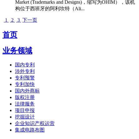
Market (Trademarks and Designs)，缩写为OHIM），该机
构位于西班牙的阿利坎特（Ali...
1
2
3
下一页
首页
业务领域
国内专利
涉外专利
专利预警
专利加快
国内外商标
版权注册
法律服务
项目申报
挖掘设计
企业知识产权运营
集成电路布图